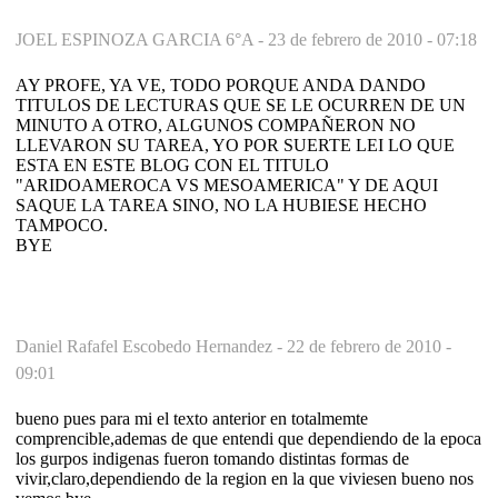
JOEL ESPINOZA GARCIA 6°A -
23 de febrero de 2010 - 07:18
AY PROFE, YA VE, TODO PORQUE ANDA DANDO
TITULOS DE LECTURAS QUE SE LE OCURREN DE UN
MINUTO A OTRO, ALGUNOS COMPAÑERON NO
LLEVARON SU TAREA, YO POR SUERTE LEI LO QUE
ESTA EN ESTE BLOG CON EL TITULO
"ARIDOAMEROCA VS MESOAMERICA" Y DE AQUI
SAQUE LA TAREA SINO, NO LA HUBIESE HECHO
TAMPOCO.
BYE
Daniel Rafafel Escobedo Hernandez -
22 de febrero de 2010 -
09:01
bueno pues para mi el texto anterior en totalmemte
comprencible,ademas de que entendi que dependiendo de la epoca
los gurpos indigenas fueron tomando distintas formas de
vivir,claro,dependiendo de la region en la que viviesen bueno nos