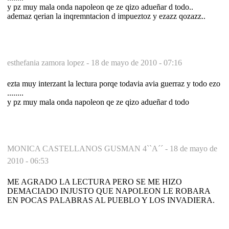
y pz muy mala onda napoleon qe ze qizo adueñar d todo..
ademaz qerian la inqremntacion d impueztoz y ezazz qozazz..
esthefania zamora lopez -
18 de mayo de 2010 - 07:16
ezta muy interzant la lectura porqe todavia avia guerraz y todo ezo
........
y pz muy mala onda napoleon qe ze qizo adueñar d todo
MONICA CASTELLANOS GUSMAN 4``A´´ -
18 de mayo de
2010 - 06:53
ME AGRADO LA LECTURA PERO SE ME HIZO
DEMACIADO INJUSTO QUE NAPOLEON LE ROBARA
EN POCAS PALABRAS AL PUEBLO Y LOS INVADIERA.