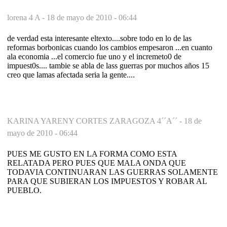
lorena 4 A -
18 de mayo de 2010 - 06:44
de verdad esta interesante eltexto....sobre todo en lo de las
reformas borbonicas cuando los cambios empesaron ...en cuanto
ala economia ...el comercio fue uno y el incremeto0 de
impuest0s.... tambie se abla de lass guerras por muchos años 15
creo que lamas afectada seria la gente....
KARINA YARENY CORTES ZARAGOZA 4´´A´´ -
18 de
mayo de 2010 - 06:44
PUES ME GUSTO EN LA FORMA COMO ESTA
RELATADA PERO PUES QUE MALA ONDA QUE
TODAVIA CONTINUARAN LAS GUERRAS SOLAMENTE
PARA QUE SUBIERAN LOS IMPUESTOS Y ROBAR AL
PUEBLO.