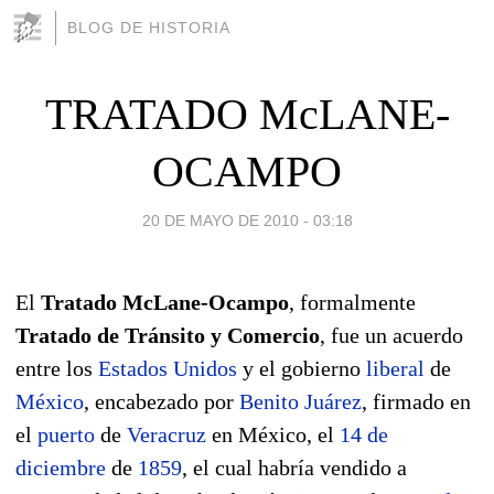
BLOG DE HISTORIA
TRATADO McLANE-
OCAMPO
20 DE MAYO DE 2010 - 03:18
El
Tratado McLane-Ocampo
, formalmente
Tratado de Tránsito y Comercio
, fue un acuerdo
entre los
Estados Unidos
y el gobierno
liberal
de
México
, encabezado por
Benito Juárez
, firmado en
el
puerto
de
Veracruz
en México, el
14 de
diciembre
de
1859
, el cual habría vendido a