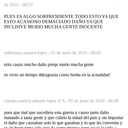
de 2010 - 08:53
PUES ES ALGO SORPRENDENTE TODO ESTO YA QUE
ESTO ACASIONO DEMACIADO DAÑO YA QUE
INCLISIVE MURIO MUCHA GENTE INOCENTE
esthefania zamora lopez -
01 de junio de 2010 - 08:42
ezto cauzo mucho daño porqe murio mucha gente
ze vivio un tiempo ddezgrazia como horita en la actualidad
claudia patricia alatorre lopez 4°A -
01 de junio de 2010 - 06:08
pues que mal que sucediera esta guerra y causo tanto daño
matando a tanta gente y que cubrio la mitad del pais y sin importar
el daño que causaban solo lo que ganaban y lo que les convenia y
es un buen tema solo que da como tristeza porq asi es la vida a