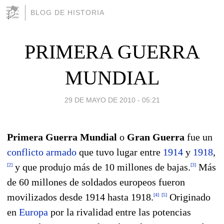
BLOG DE HISTORIA
PRIMERA GUERRA
MUNDIAL
29 DE MAYO DE 2010 - 05:21
Primera Guerra Mundial
o
Gran Guerra
fue un
conflicto armado
que tuvo lugar entre
1914
y
1918
,
y que produjo más de 10 millones de bajas.
Más
[
2
]
[
3
]
de 60 millones de soldados europeos fueron
movilizados desde 1914 hasta 1918.
Originado
[
4
]
[
5
]
en
Europa
por la rivalidad entre las potencias