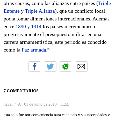
otras causas, como las alianzas entre países (
Triple
Entente
y
Triple Alianza
), que un conflicto local
podía tomar dimensiones internacionales. Además
entre
1890
y
1914
los países incrementaron
progresivamente el presupuesto militar en una
carrera armamentística, este período es conocido
como la
Paz armada
.
[
6
]
7 COMENTARIOS
nayeli 4-A -
01 de junio de 2010 - 11:55
esta solo fue por conveniencia para cada pais y sus necesidades y