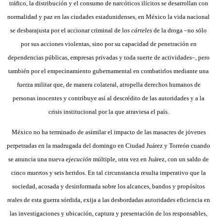
tráfico, la distribución y el consumo de narcóticos ilícitos se desarrollan con
normalidad y paz en las ciudades estadunidenses, en México la vida nacional
se desbarajusta por el accionar criminal de los
cárteles
de la droga –no sólo
por sus acciones violentas, sino por su capacidad de penetración en
dependencias públicas, empresas privadas y toda suerte de actividades–, pero
también por el empecinamiento gubernamental en combatirlos mediante una
fuerza militar que, de manera colateral, atropella derechos humanos de
personas inocentes y contribuye así al descrédito de las autoridades y a la
crisis institucional por la que atraviesa el país.
México no ha terminado de asimilar el impacto de las masacres de jóvenes
perpetradas en la madrugada del domingo en Ciudad Juárez y Torreón cuando
se anuncia una nueva
ejecución
múltiple, otra vez en Juárez, con un saldo de
cinco muertos y seis heridos. En tal circunstancia resulta imperativo que la
sociedad, acosada y desinformada sobre los alcances, bandos y propósitos
reales de esta guerra sórdida, exija a las desbordadas autoridades eficiencia en
las investigaciones y ubicación, captura y presentación de los responsables,