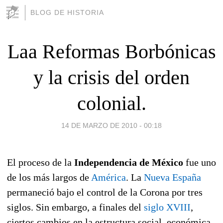
BLOG DE HISTORIA
Laa Reformas Borbónicas
y la crisis del orden
colonial.
14 DE MARZO DE 2010 - 00:18
El proceso de la
Independencia de México
fue uno
de los más largos de
América
. La
Nueva España
permaneció bajo el control de la Corona por tres
siglos. Sin embargo, a finales del
siglo XVIII
,
ciertos cambios en la estructura social, económica